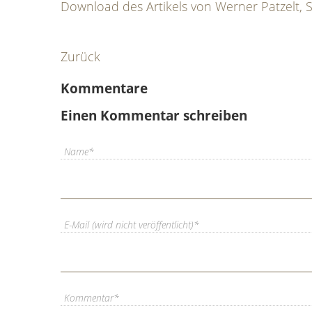
Download des Artikels von Werner Patzelt, S
Zurück
Kommentare
Einen Kommentar schreiben
Pflichtfeld
Name
*
Pflichtfeld
E-Mail (wird nicht veröffentlicht)
*
Pflichtfeld
Kommentar
*