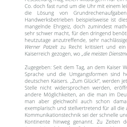
Co. doch fast rund um die Uhr mit einem le
die Lösung von Grundrechenaufgaben
Handwerksbetrieben beispielsweise ist di
mangelnde Ehrgeiz, doch zumindest mathem
sehr schwer macht, für den dringend benö
heutzutage anzutreffende, sehr nachlässi
Werner Patzelt
zu Recht kritisiert und ei
Kaiserreich gezogen, wo
„die meisten Dienstmä
Zugegeben: Seit dem Tag, an dem Kaiser Wil
Sprache und die Umgangsformen sind heu
deutschen Kaisers. „Zum Glück!“, werden jet
Stelle nicht widersprochen werden, er
andere Möglichkeiten, an die man im Deut
man aber gleichwohl auch schon damals 
exemplarisch und stellvertretend für all 
Kommunikationstechnik sei der schnelle u
Kontinente hinweg genannt. Zu Zeiten de