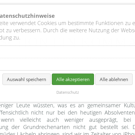
sprofil
Vorlagen, Lieferform, Termine
Preis
Datenschutzhinweise
seite verwendet Cookies um bestimmte Funktionen zu 
t zu verbessern. Durch die weitere Nutzung der Webs
dung zu.
SCHON EIN KOMM
 von
Werner J. Patzelt
in der Sächsischen Zeitung.
Wern
Auswahl speichern
Alle akzeptieren
Alle ablehnen
tische Systeme und Systemvergleich an der TU Dresde
für Politikwissenschaft. In seiner Kolumne zeigte sic
Datenschutz
zu verzeichnenden Bildungsstand in Deutschland bes
 weniger Leute wüssten, was es an gemeinsamer Kult
fensichtlich nicht nur bei den heutigen Absolvente
wenn vielleicht auch weniger ausgeprägt, bei
ng der Grundrechenarten nicht gut bestellt sei. D
müdes Lächeln abringen, sind wir im Zeitalter von iPh