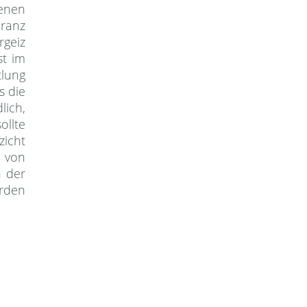
enen
eranz
rgeiz
st im
tlung
s die
lich,
ollte
zicht
o von
n der
rden