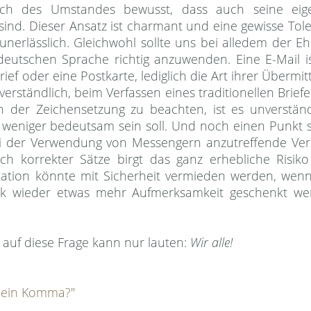
h doch des Umstandes bewusst, dass auch seine eig
 sind. Dieser Ansatz ist charmant und eine gewisse Tol
nerlässlich. Gleichwohl sollte uns bei alledem der Eh
utschen Sprache richtig anzuwenden. Eine E-Mail i
ief oder eine Postkarte, lediglich die Art ihrer Übermit
stverständlich, beim Verfassen eines traditionellen Briefe
 der Zeichensetzung zu beachten, ist es unverständ
r weniger bedeutsam sein soll. Und noch einen Punkt s
i der Verwendung von Messengern anzutreffende Ver
ch korrekter Sätze birgt das ganz erhebliche Risik
itation könnte mit Sicherheit vermieden werden, wen
ik wieder etwas mehr Aufmerksamkeit geschenkt we
 auf diese Frage kann nur lauten:
Wir alle!
 ein Komma?"