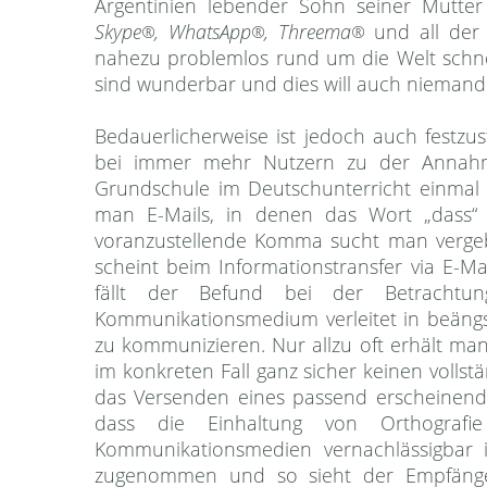
Argentinien lebender Sohn seiner Mutter
Skype
, WhatsApp
, Threema
und all der
®
®
®
nahezu problemlos rund um die Welt schne
sind wunderbar und dies will auch niemand 
Bedauerlicherweise ist jedoch auch festzu
bei immer mehr Nutzern zu der Annahm
Grundschule im Deutschunterricht einmal g
man E-Mails, in denen das Wort „dass“
voranzustellende Komma sucht man vergeb
scheint beim Informationstransfer via E-
fällt der Befund bei der Betrachtu
Kommunikationsmedium verleitet in beäng
zu kommunizieren. Nur allzu oft erhält man
im konkreten Fall ganz sicher keinen vollst
das Versenden eines passend erscheinen
dass die Einhaltung von Orthogra
Kommunikationsmedien vernachlässigbar 
zugenommen und so sieht der Empfänge