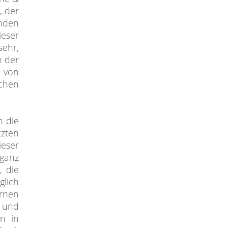
, der
nden
ieser
sehr,
h der
e von
schen
h die
zten
ieser
ganz
, die
lich
ernen
n und
in in