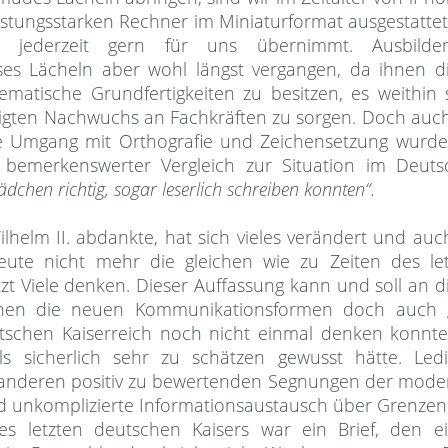
istungsstarken Rechner im Miniaturformat ausgestattet
 jederzeit gern für uns übernimmt. Ausbilde
eses Lächeln aber wohl längst vergangen, da ihnen d
atische Grundfertigkeiten zu besitzen, es weithin 
tigten Nachwuchs an Fachkräften zu sorgen. Doch auc
ge Umgang mit Orthografie und Zeichensetzung wurd
n bemerkenswerter Vergleich zur Situation im Deut
dchen richtig, sogar leserlich schreiben konnten“.
helm II. abdankte, hat sich vieles verändert und auc
te nicht mehr die gleichen wie zu Zeiten des let
zt Viele denken. Dieser Auffassung kann und soll an d
öffnen die neuen Kommunikationsformen doch auch 
schen Kaiserreich noch nicht einmal denken konnte
sicherlich sehr zu schätzen gewusst hätte. Ledig
die anderen positiv zu bewertenden Segnungen der mod
nd unkomplizierte Informationsaustausch über Grenze
s letzten deutschen Kaisers war ein Brief, den e