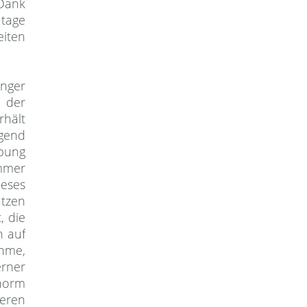
 Dank
tage
eiten
enger
 der
rhält
gend
ibung
immer
eses
ätzen
, die
h auf
hme,
rner
norm
eren