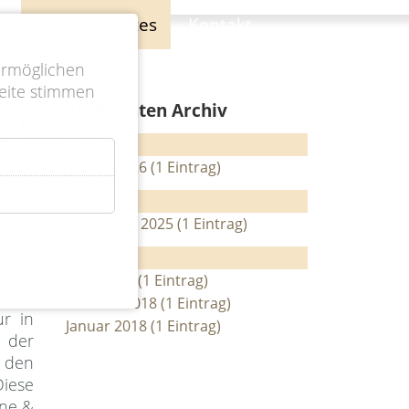
e
Wissenswertes
Kontakt
ermöglichen
eite stimmen
Nachrichten Archiv
A?
2026
Januar 2026 (1 Eintrag)
2025
Dezember 2025 (1 Eintrag)
er J.
n und
2018
h der
April 2018 (1 Eintrag)
orgt.
Februar 2018 (1 Eintrag)
ur in
Januar 2018 (1 Eintrag)
n der
 den
iese
one &