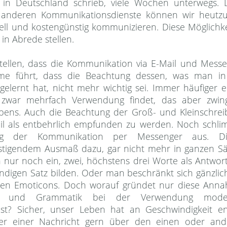
 in Deutschland schrieb, viele Wochen unterwegs.
 anderen Kommunikationsdienste können wir heutzu
ll und kostengünstig kommunizieren. Diese Möglichk
in Abrede stellen.
stellen, dass die Kommunikation via E-Mail und Mess
e führt, dass die Beachtung dessen, was man in
elernt hat, nicht mehr wichtig sei. Immer häufiger e
 zwar mehrfach Verwendung findet, das aber zwin
ens. Auch die Beachtung der Groß- und Kleinschre
Mail als entbehrlich empfunden zu werden. Noch schl
ng der Kommunikation per Messenger aus. Di
stigendem Ausmaß dazu, gar nicht mehr in ganzen S
 nur noch ein, zwei, höchstens drei Worte als Antwort
ändigen Satz bilden. Oder man beschränkt sich gänzlic
den Emoticons. Doch worauf gründet nur diese Anna
fie und Grammatik bei der Verwendung mode
ist? Sicher, unser Leben hat an Geschwindigkeit e
r einer Nachricht gern über den einen oder and