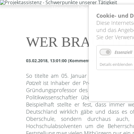
Navigation
überspringen
Home
Über uns
Leistung
Cookie- und 
Diese Internet
und das Angebo
Sie der Verwen
WER BRAUCHT 
Essenziell
03.02.2018, 13:01:00
(Kommentare: 0)
Details einblenden
So titelte am 05. Januar 2018 ein Beitrag
Patzelt
ist Inhaber der Professur für Poli
Gründungsprofessor des Dresdner Instituts 
Politikwissenschaftler über den aktuell 
Beispielhaft stellte er fest, dass immer
Deutschland wirklich gäbe und dass es of
Oberschule, sondern durchaus auch, 
Hochschulabsolventen um die Beherrschu
Feststellung mag vielen Mitbürgern nur ein 