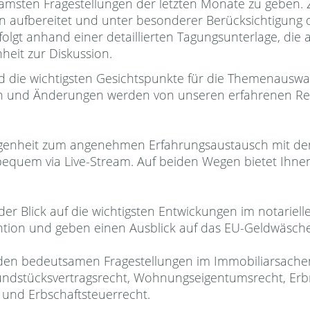
tsamsten Fragestellungen der letzten Monate zu gebe
ufbereitet und unter besonderer Berücksichtigung der
olgt anhand einer detaillierten Tagungsunterlage, die al
heit zur Diskussion.
ind die wichtigsten Gesichtspunkte für die Themenauswa
gen und Änderungen werden von unseren erfahrenen R
legenheit zum angenehmen Erfahrungsaustausch mit de
bequem via Live-Stream. Auf beiden Wegen bietet Ihnen
r Blick auf die wichtigsten Entwickungen im notariell
tion und geben einen Ausblick auf das EU-Geldwäsche
t den bedeutsamen Fragestellungen im Immobiliarsac
undstücksvertragsrecht, Wohnungseigentumsrecht, Erbr
und Erbschaftsteuerrecht.