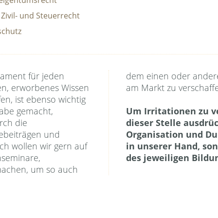
ivil- und Steuerrecht
schutz
dament für jeden
he Aufmerksamkeit
iben, erworbenes Wissen
am Markt zu verschaff
en, ist ebenso wichtig
gabe gemacht,
Um Irritationen zu 
rch die
dieser Stelle ausdrü
ebeiträgen und
Organisation und Du
ch wollen wir gern auf
in unserer Hand, son
chseminare,
des jeweiligen Bildu
achen, um so auch