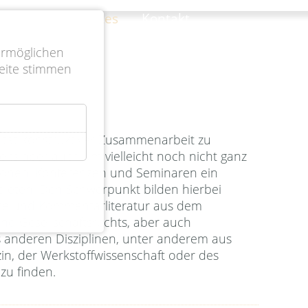
e
Wissenswertes
Kontakt
ermöglichen
eite stimmen
ltat konstruktiver Zusammenarbeit zu
eits aber auch um vielleicht noch nicht ganz
ionen, Konferenzen und Seminaren ein
bieten. Den Schwerpunkt bilden hierbei
are und Kommentarliteratur aus dem
nd Gesellschaftsrechts, aber auch
s anderen Disziplinen, unter anderem aus
 zu finden.