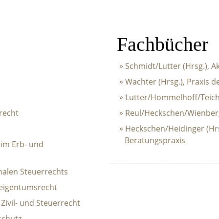
Fachbücher
Schmidt/Lutter (Hrsg.), A
Navigation
Wachter (Hrsg.), Praxis d
überspringen
Lutter/Hommelhoff/Teic
recht
Reul/Heckschen/Wienberg,
Heckschen/Heidinger (Hrs
Beratungspraxis
 im Erb- und
onalen Steuerrechts
seigentumsrecht
ivil- und Steuerrecht
schutz