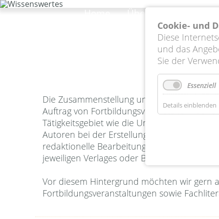
Navigation
überspringen
Home
Über uns
Leistung
Cookie- und 
Diese Internet
und das Angebo
Sie der Verwen
Essenziell
Die Zusammenstellung und Gestaltung von 
Details einblenden
Auftrag von Fortbildungsveranstaltern geh
Tätigkeitsgebiet wie die Unterstützung von 
Autoren bei der Erstellung ihrer Beiträge, b
redaktionelle Bearbeitung der Texte nach 
jeweiligen Verlages oder Bildungsträgers.
Vor diesem Hintergrund möchten wir gern 
dem Bereich der Medizin, der Werkstoffwi
Fortbildungsveranstaltungen sowie Fachliter