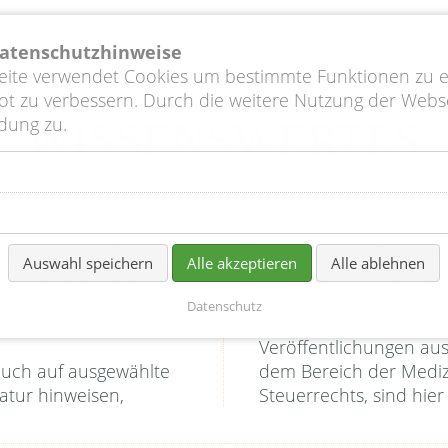
sprofil
Vorlagen, Lieferform, Termine
Preis
Datenschutzhinweise
seite verwendet Cookies um bestimmte Funktionen zu 
t zu verbessern. Durch die weitere Nutzung der Webs
dung zu.
WISSENSWERTES
Tagungsunterlagen im
einerseits um das Resu
ört ebenso zu unserem
präsentieren, anderers
Referenten und
so bekannten Publikat
Auswahl speichern
Alle akzeptieren
Alle ablehnen
eispielsweise durch die
zusätzliches Forum zu 
den Vorgaben des
juristische Fachsemin
Datenschutz
Bereich des Handels- u
Veröffentlichungen au
auch auf ausgewählte
ssenschaft oder des
atur hinweisen,
Steuerrechts, sind hier